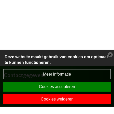
Deze website maakt gebruik van cookies om optimaal
te kunnen functioneren.
Meer informatie
Contactgegevens
Kievitstraat 67
Cookies accepteren
7471 EL Goor
0547-273004
Cookies weigeren
directie.obsdeboomhut@opohvt.nl
Onze collega-scholen